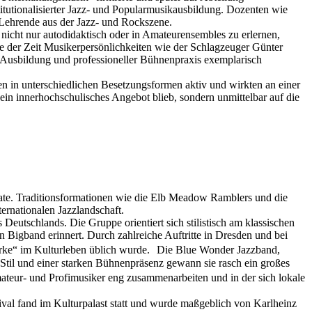
utionalisierter Jazz- und Popularmusikausbildung. Dozenten wie
 Lehrende aus der Jazz- und Rockszene.
nicht nur autodidaktisch oder in Amateurensembles zu erlernen,
e der Zeit Musikerpersönlichkeiten wie der Schlagzeuger Günter
Ausbildung und professioneller Bühnenpraxis exemplarisch
en in unterschiedlichen Besetzungsformen aktiv und wirkten an einer
ein innerhochschulisches Angebot blieb, sondern unmittelbar auf die
rmate. Traditionsformationen wie die Elb Meadow Ramblers und die
ternationalen Jazzlandschaft.
utschlands. Die Gruppe orientiert sich stilistisch am klassischen
n Bigband erinnert. Durch zahlreiche Auftritte in Dresden und bei
arke“ im Kulturleben üblich wurde. Die Blue Wonder Jazzband,
-Stil und einer starken Bühnenpräsenz gewann sie rasch ein großes
ateur- und Profimusiker eng zusammenarbeiten und in der sich lokale
tival fand im Kulturpalast statt und wurde maßgeblich von Karlheinz