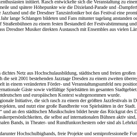
nthusiasten initiiert. Rasch entwickelte sich die Veranstaltung zu ein
meile und spätere Höhepunkte wie die Dixieland-Parade und -Dampferf
azzband und die Dresdner Tanzsinfoniker bot das Festival eine promin
Jahr lange Schlangen bildeten und Fans mitunter tagelang anstanden od
f Straßenbühnen zu einem festen Bestandteil der Festivalstimmung und 
, dass Dresdner Musiker direkten Austausch mit Ensembles aus vielen Län
ls dichtes Netz aus Hochschulausbildung, städtischen und freien große
ch die seit 2001 bestehenden Jazztage Dresden zu einem zweiten überre
t in einem veränderten Förder- und Veranstaltungsumfeld neu positioni
nternationale Gäste sowie vielfältige Spielstätten im gesamten Stadtgeb
esamtdeutschen und europäischen Kontext wahrgenommen wurde.
nale Initiative, die sich rasch zu einem der größten Jazzfestivals in De
ojekten, und nutzt eine große Bandbreite von Spielstätten in der Stadt.
 und an den städtischen Musikschulen bildet heute das Rückgrat des 
usikerpersönlichkeiten, die selbst auf internationalen Bühnen aktiv sin
alen Bands, in Theater- und Rundfunkorchestern oder sind als Lehrkräf
runter Hochschulbigbands, freie Projekte und semiprofessionelle Forma