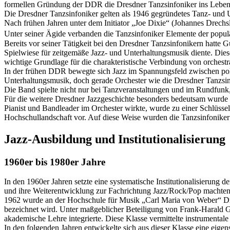
formellen Gründung der DDR die Dresdner Tanzsinfoniker ins Leben g
Die Dresdner Tanzsinfoniker gelten als 1946 gegründetes Tanz- und U
Nach frühen Jahren unter dem Initiator „Joe Dixie“ (Johannes Drech
Unter seiner Ägide verbanden die Tanzsinfoniker Elemente der popu
Bereits vor seiner Tätigkeit bei den Dresdner Tanzsinfonikern hatte
Spielwiese für zeitgemäße Jazz‑ und Unterhaltungsmusik diente. Dies
wichtige Grundlage für die charakteristische Verbindung von orchestra
In der frühen DDR bewegte sich Jazz im Spannungsfeld zwischen polit
Unterhaltungsmusik, doch gerade Orchester wie die Dresdner Tanzsinf
Die Band spielte nicht nur bei Tanzveranstaltungen und im Rundfunk, 
Für die weitere Dresdner Jazzgeschichte besonders bedeutsam wurde 
Pianist und Bandleader im Orchester wirkte, wurde zu einer Schlüssel
Hochschullandschaft vor. Auf diese Weise wurden die Tanzsinfoniker
Jazz-Ausbildung und Institutionalisierung
1960er bis 1980er Jahre
In den 1960er Jahren setzte eine systematische Institutionalisieru
und ihre Weiterentwicklung zur Fachrichtung Jazz/Rock/Pop machten
1962 wurde an der Hochschule für Musik „Carl Maria von Weber“ Dresd
bezeichnet wird. Unter maßgeblicher Beteiligung von Frank‑Harald G
akademische Lehre integrierte. Diese Klasse vermittelte instrumentale
In den folgenden Jahren entwickelte sich aus dieser Klasse eine eige