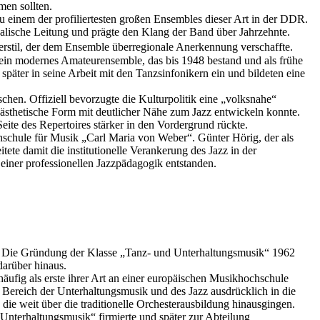
men sollten.
u einem der profiliertesten großen Ensembles dieser Art in der DDR.
alische Leitung und prägte den Klang der Band über Jahrzehnte.
erstil, der dem Ensemble überregionale Anerkennung verschaffte.
, ein modernes Amateurensemble, das bis 1948 bestand und als frühe
äter in seine Arbeit mit den Tanzsinfonikern ein und bildeten eine
hen. Offiziell bevorzugte die Kulturpolitik eine „volksnahe“
 ästhetische Form mit deutlicher Nähe zum Jazz entwickeln konnte.
ite des Repertoires stärker in den Vordergrund rückte.
schule für Musik „Carl Maria von Weber“. Günter Hörig, der als
ete damit die institutionelle Verankerung des Jazz in der
einer professionellen Jazzpädagogik entstanden.
in. Die Gründung der Klasse „Tanz- und Unterhaltungsmusik“ 1962
arüber hinaus.
ufig als erste ihrer Art an einer europäischen Musikhochschule
Bereich der Unterhaltungsmusik und des Jazz ausdrücklich in die
 die weit über die traditionelle Orchesterausbildung hinausgingen.
 Unterhaltungsmusik“ firmierte und später zur Abteilung