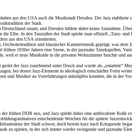
platten aus den USA auch die Musikstadt Dresden. Der Jazz etablierte 
siktradition der Stadt.
in Deutschland rasant, und Dresden bildete dabei keine Ausnahme. Übe
n die Elbe. In den Tanzsälen der Stadt spielte man offiziell „Tanz- 
ldern aus den USA orientierten.
, Orchestertradition und klassischer Kammermusik geprägt, was dem Jaz
 frühen 1930er Jahren eine Szene, in der jazznahe Tanzkapellen, Var
le, weil er neue Musikstile in die privaten Wohnzimmer brachte und a
 geriet der Jazz zunehmend unter Druck und wurde als „entartete“ Musi
ungen, bei denen Jazz-Elemente in ideologisch entschärfter Form weiter
innen und Musiker an Vorerfahrungen anknüpfen konnten, die in der Vo
er frühen DDR neu, und Jazz spielte dabei eine ambivalente Rolle zwi
ildungsinitiativen entscheidende Weichen für die spätere Jazzentwickl
nfrastruktur der Stadt schwer, doch bereits kurz nach Kriegsende bega
sik zu spielen, in der sich immer wieder swingende und jazznahe El