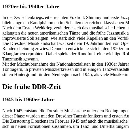
1920er bis 1940er Jahre
In der Zwischenkriegszeit erreichten Foxtrott, Shimmy und erste Jazz
blieb lange ein Randphänomen im Schatten der reichen klassischen Mu
Nach dem Ersten Weltkrieg veränderte sich das musikalische Leben 
gelangten die neuen amerikanischen Tänze und die frühe Jazzmusik a
improvisierte Soli zeigten, wie stark sich viele Kapellen an den Vorbi
Die Dresdner Musiklandschaft war seit dem 19. Jahrhundert von Oper
Randerscheinung zuwies. Dennoch entwickelte sich in den 1920er und
Klangfarben erprobten. Dabei spielte der Rundfunk eine wichtige Rol
Tanzmusik gewann.
Mit der Machtübernahme der Nationalsozialisten in den 1930er Jahren
Tonträgern, in privaten Musizierkreisen und in einigen Tanzveranstalt
stillen Hintergrund für den Neubeginn nach 1945, als viele Musiker
Die frühe DDR-Zeit
1945 bis 1960er Jahre
Nach 1945 entstand die Dresdner Musikszene unter den Bedingungen d
dieser Phase wurden mit den Dresdner Tanzsinfonikern und ersten Ausb
Die Zerstörung Dresdens im Februar 1945 traf auch die musikalische I
sich in neuen Formationen zusammen, um Tanz- und Unterhaltungsmu