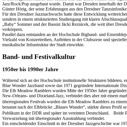
Jazz/Rock/Pop ausgebaut wurde. Damit war Dresden innerhalb der DD
Günter Hörig, der seine Erfahrungen aus den Dresdner Tanzsinfoniker
Für den Dresdner Jazznachwuchs hatte diese Entwicklung weitreichend
sondern in einem strukturierten Studiengang mit klaren Abschlussqu
„Baby“ Sommer und der Bassist Jäcki Reznicek, die weit über Dresd
verkörpern.
Parallel dazu entstanden an der Hochschule Bigband- und Ensemblepro
Vielzahl von Konzertreihen, Auftritten in der Clubszene und speziell
musikalische Infrastruktur der Stadt einwirkte.
Band- und Festivalkultur
1950er bis 1990er Jahre
Während sich an der Hochschule institutionelle Strukturen bildeten,
Blue Wonder Jazzband sowie das 1971 gegründete Internationale Dixiela
Die Elb Meadow Ramblers wurden Mitte der 1950er Jahre gegründet und
New-Orleans- und Dixieland-Jazz, verbindet dies aber mit einem marka
überregionalen Festivals wurden die Elb Meadow Ramblers zu einem 
benannt nach der Elbbrücke „Blaues Wunder“, stärkte dieses Profil se
Publikum in der DDR und später im vereinten Deutschland. Beide For
Verwurzelung mit überregionaler Ausstrahlung verbindet.
Ein entscheidender Einschnitt in der Dresdner Jazzgeschichte war 197