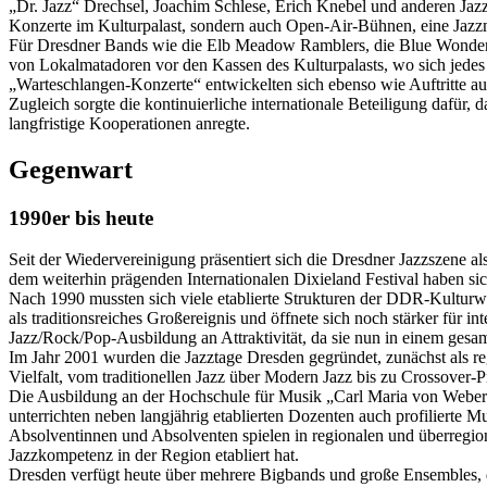
„Dr. Jazz“ Drechsel, Joachim Schlese, Erich Knebel und anderen Jazze
Konzerte im Kulturpalast, sondern auch Open-Air-Bühnen, eine Jazz
Für Dresdner Bands wie die Elb Meadow Ramblers, die Blue Wonder J
von Lokalmatadoren vor den Kassen des Kulturpalasts, wo sich jedes 
„Warteschlangen‑Konzerte“ entwickelten sich ebenso wie Auftritte au
Zugleich sorgte die kontinuierliche internationale Beteiligung dafür
langfristige Kooperationen anregte.
Gegenwart
1990er bis heute
Seit der Wiedervereinigung präsentiert sich die Dresdner Jazzszene a
dem weiterhin prägenden Internationalen Dixieland Festival haben si
Nach 1990 mussten sich viele etablierte Strukturen der DDR-Kulturwel
als traditionsreiches Großereignis und öffnete sich noch stärker für i
Jazz/Rock/Pop-Ausbildung an Attraktivität, da sie nun in einem g
Im Jahr 2001 wurden die Jazztage Dresden gegründet, zunächst als regio
Vielfalt, vom traditionellen Jazz über Modern Jazz bis zu Crossover-Pr
Die Ausbildung an der Hochschule für Musik „Carl Maria von Weber“
unterrichten neben langjährig etablierten Dozenten auch profilierte M
Absolventinnen und Absolventen spielen in regionalen und überregion
Jazzkompetenz in der Region etabliert hat.
Dresden verfügt heute über mehrere Bigbands und große Ensembles, da