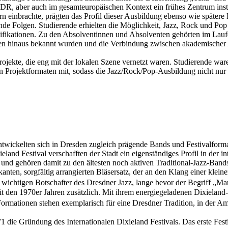
R, aber auch im gesamteuropäischen Kontext ein frühes Zentrum instit
n einbrachte, prägten das Profil dieser Ausbildung ebenso wie spätere
e Folgen. Studierende erhielten die Möglichkeit, Jazz, Rock und Pop 
alifikationen. Zu den Absolventinnen und Absolventen gehörten im Lauf
en hinaus bekannt wurden und die Verbindung zwischen akademischer 
jekte, die eng mit der lokalen Szene vernetzt waren. Studierende war
en Projektformaten mit, sodass die Jazz/Rock/Pop-Ausbildung nicht nur 
 entwickelten sich in Dresden zugleich prägende Bands und Festivalfo
nd Festival verschafften der Stadt ein eigenständiges Profil in der in
 gehören damit zu den ältesten noch aktiven Traditional-Jazz-Bands De
nten, sorgfältig arrangierten Bläsersatz, der an den Klang einer kleine
wichtigen Botschafter des Dresdner Jazz, lange bevor der Begriff „M
it den 1970er Jahren zusätzlich. Mit ihrem energiegeladenen Dixieland
mationen stehen exemplarisch für eine Dresdner Tradition, in der Am
1 die Gründung des Internationalen Dixieland Festivals. Das erste Fes