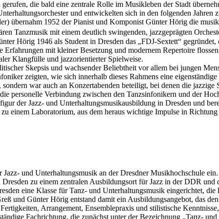
erufen, die bald eine zentrale Rolle im Musikleben der Stadt überneh
nterhaltungsorchester und entwickelten sich in den folgenden Jahren z
sler) übernahm 1952 der Pianist und Komponist Günter Hörig die musik
lären Tanzmusik mit einem deutlich swingenden, jazzgeprägten Orchest
 Günter Hörig 1946 als Student in Dresden das „FDJ‑Sextett“ gegründet
e Erfahrungen mit kleiner Besetzung und modernem Repertoire flossen sp
ler Klangfülle und jazzorientierter Spielweise.
ischer Skepsis und wachsender Beliebtheit vor allem bei jungen Mensc
oniker zeigten, wie sich innerhalb dieses Rahmens eine eigenständige
sondern war auch an Konzertabenden beteiligt, bei denen die jazzige Se
die personelle Verbindung zwischen den Tanzsinfonikern und der Hoch
figur der Jazz- und Unterhaltungsmusikausbildung in Dresden und bereit
 zu einem Laboratorium, aus dem heraus wichtige Impulse in Richtung 
ng der Jazz- und Unterhaltungsmusik an der Dresdner Musikhochschule e
 Dresden zu einem zentralen Ausbildungsort für Jazz in der DDR und d
en eine Klasse für Tanz- und Unterhaltungsmusik eingerichtet, die hä
reß und Günter Hörig entstand damit ein Ausbildungsangebot, das den 
 Fertigkeiten, Arrangement, Ensemblepraxis und stilistische Kenntnisse,
nständige Fachrichtung, die zunächst unter der Bezeichnung „Tanz- und