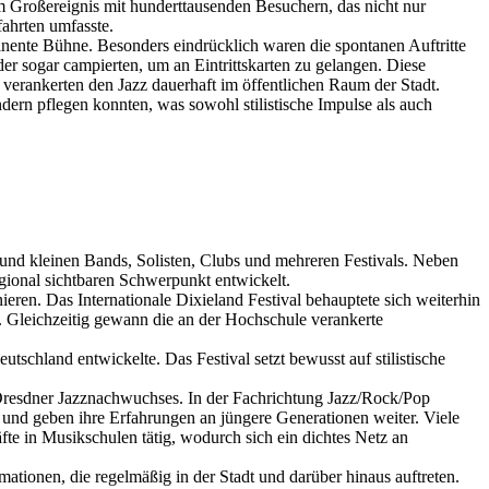
em Großereignis mit hunderttausenden Besuchern, das nicht nur
ahrten umfasste.
ente Bühne. Besonders eindrücklich waren die spontanen Auftritte
er sogar campierten, um an Eintrittskarten zu gelangen. Diese
verankerten den Jazz dauerhaft im öffentlichen Raum der Stadt.
dern pflegen konnten, was sowohl stilistische Impulse als auch
n und kleinen Bands, Solisten, Clubs und mehreren Festivals. Neben
gional sichtbaren Schwerpunkt entwickelt.
eren. Das Internationale Dixieland Festival behauptete sich weiterhin
iet. Gleichzeitig gewann die an der Hochschule verankerte
utschland entwickelte. Das Festival setzt bewusst auf stilistische
Dresdner Jazznachwuchses. In der Fachrichtung Jazz/Rock/Pop
d, und geben ihre Erfahrungen an jüngere Generationen weiter. Viele
te in Musikschulen tätig, wodurch sich ein dichtes Netz an
tionen, die regelmäßig in der Stadt und darüber hinaus auftreten.