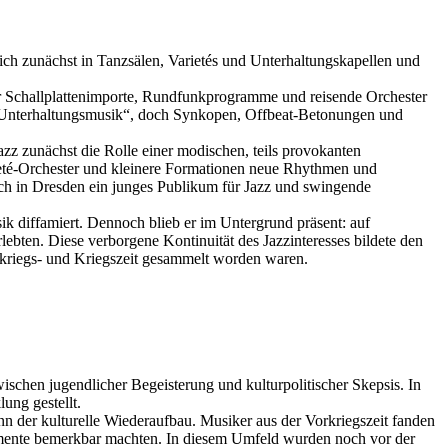
sich zunächst in Tanzsälen, Varietés und Unterhaltungskapellen und
r Schallplattenimporte, Rundfunkprogramme und reisende Orchester
und Unterhaltungsmusik“, doch Synkopen, Offbeat-Betonungen und
z zunächst die Rolle einer modischen, teils provokanten
ieté-Orchester und kleinere Formationen neue Rhythmen und
uch in Dresden ein junges Publikum für Jazz und swingende
k diffamiert. Dennoch blieb er im Untergrund präsent: auf
lebten. Diese verborgene Kontinuität des Jazzinteresses bildete den
rkriegs- und Kriegszeit gesammelt worden waren.
schen jugendlicher Begeisterung und kulturpolitischer Skepsis. In
ung gestellt.
nn der kulturelle Wiederaufbau. Musiker aus der Vorkriegszeit fanden
emente bemerkbar machten. In diesem Umfeld wurden noch vor der